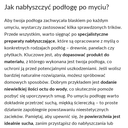
Jak nabłyszczyć podłogę po myciu?
Aby twoja podłoga zachwycała blaskiem po każdym
umyciu, wystarczy zastosować kilka sprawdzonych trików.
Przede wszystkim, warto sięgnąć po
specjalistyczne
preparaty nabłyszczające
, które są opracowane z myślą o
konkretnych rodzajach podłóg – drewnie, panelach czy
płytkach. Kluczowe jest, aby
dopasować produkt do
materiału
, z którego wykonana jest twoja podłoga, co
uchroni ją przed potencjalnymi uszkodzeniami. Jeśli wolisz
bardziej naturalne rozwiązania, możesz spróbować
domowych sposobów. Dobrym przykładem jest
dodanie
niewielkiej ilości octu do wody
, co skutecznie pomoże
pozbyć się uporczywych smug. Po umyciu podłogę warto
dokładnie przetrzeć suchą, miękką ściereczką – to proste
działanie zapobiegnie powstawaniu nieestetycznych
zacieków. Pamiętaj, aby upewnić się, że
powierzchnia jest
idealnie sucha
, zanim przystąpisz do nabłyszczania lub