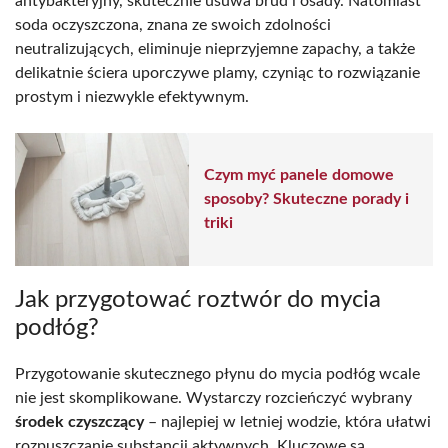
antybakteryjny, skutecznie usuwa brud i osady. Natomiast
soda oczyszczona, znana ze swoich zdolności
neutralizujących, eliminuje nieprzyjemne zapachy, a także
delikatnie ściera uporczywe plamy, czyniąc to rozwiązanie
prostym i niezwykle efektywnym.
Czym myć panele domowe
sposoby? Skuteczne porady i
triki
Jak przygotować roztwór do mycia
podłóg?
Przygotowanie skutecznego płynu do mycia podłóg wcale
nie jest skomplikowane. Wystarczy rozcieńczyć wybrany
środek czyszczący
– najlepiej w letniej wodzie, która ułatwi
rozpuszczanie substancji aktywnych. Kluczowe są