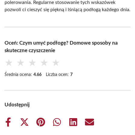
polerowania. Regularne stosowanie tych wskazówek
pozwoli ci cieszyć się piękną i lśniącą podłogą każdego dnia.
Oceń: Czym umyć podłogę? Domowe sposoby na
skuteczne czyszczenie
★
★
★
★
★
Średnia ocena:
4.66
Liczba ocen:
7
Udostępnij
Share
Share
Share
Share
Share
Share
on
on
on
on
on
on
Facebook
X
Pinterest
WhatsApp
LinkedIn
Email