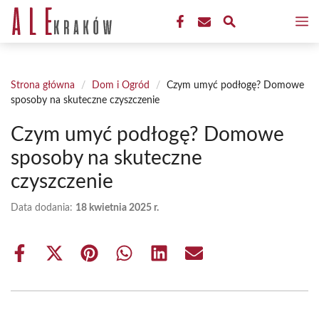
Przejdź
M
do
treści
Strona główna
/
Dom i Ogród
/
Czym umyć podłogę? Domowe
sposoby na skuteczne czyszczenie
Czym umyć podłogę? Domowe
sposoby na skuteczne
czyszczenie
Data dodania:
18 kwietnia 2025 r.
Share
Share
Share
Share
Share
Share
on
on
on
on
on
on
Facebook
X
Pinterest
WhatsApp
LinkedIn
Email
(Twitter)