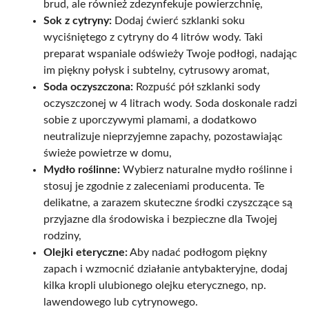
brud, ale również zdezynfekuje powierzchnię,
Sok z cytryny:
Dodaj ćwierć szklanki soku
wyciśniętego z cytryny do 4 litrów wody. Taki
preparat wspaniale odświeży Twoje podłogi, nadając
im piękny połysk i subtelny, cytrusowy aromat,
Soda oczyszczona:
Rozpuść pół szklanki sody
oczyszczonej w 4 litrach wody. Soda doskonale radzi
sobie z uporczywymi plamami, a dodatkowo
neutralizuje nieprzyjemne zapachy, pozostawiając
świeże powietrze w domu,
Mydło roślinne:
Wybierz naturalne mydło roślinne i
stosuj je zgodnie z zaleceniami producenta. Te
delikatne, a zarazem skuteczne środki czyszczące są
przyjazne dla środowiska i bezpieczne dla Twojej
rodziny,
Olejki eteryczne:
Aby nadać podłogom piękny
zapach i wzmocnić działanie antybakteryjne, dodaj
kilka kropli ulubionego olejku eterycznego, np.
lawendowego lub cytrynowego.