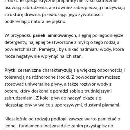
środki. Te specjalistyczne preparaty nie tylko skutecznie
usuwają zabrudzenia, ale również zabezpieczają i odżywiają
strukturę drewna, przedłużając jego żywotność i
podkreślając naturalne piękno.
W przypadku
paneli laminowanych
, sięgnij po łagodniejsze
detergenty, najlepiej te stworzone z myślą o tego rodzaju
powierzchniach. Pamiętaj, by unikać nadmiaru wody, która
może negatywnie wpłynąć na ich stan.
Płytki ceramiczne
charakteryzują się większą odpornością i
tolerancją na różnorodne środki. Z powodzeniem możesz
stosować uniwersalne płyny, a także roztwór wody z
octem, który doskonale poradzi sobie z trudniejszymi
zabrudzeniami. Z kolei płyn do naczyń okaże się
niezastąpiony w walce z uporczywymi, tłustymi plamami.
Niezależnie od rodzaju podłogi, zawsze warto pamiętać o
jednej, fundamentalnej zasadzie: zanim przystąpisz do