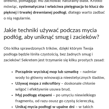
drewno, pomagając mu zachować naturalny blask. Krótko
mówiąc,
systematyczna i właściwa pielęgnacja to klucz do
pięknej i trwałej drewnianej podłogi
, dlatego warto zadbać
o nią regularnie.
Jakie techniki używać podczas mycia
podłóg, aby uniknąć smug i zacieków?
Oto kilka sprawdzonych trików, dzięki którym Twoja
podłoga będzie lśniła czystością, bez żadnych smug i
zacieków! Sekretem jest trzymanie się kilku prostych zasad:
Porządnie wyciskaj mop lub szmatkę
– nadmiar
wody to główny winowajca nieestetycznych śladów,
Używaj mopa z mikrofibry
– doskonale chłonie
wilgoć i efektywnie usuwa brud,
Myj podłogę etapami
– po umyciu niewielkiego
fragmentu, od razu osusz go czystą ściereczką,
Unikaj mycia podłogi w upalne dni
– w takich