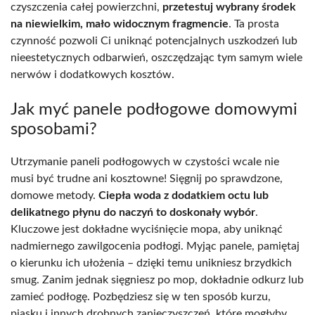
czyszczenia całej powierzchni,
przetestuj wybrany środek
na niewielkim, mało widocznym fragmencie
. Ta prosta
czynność pozwoli Ci uniknąć potencjalnych uszkodzeń lub
nieestetycznych odbarwień, oszczędzając tym samym wiele
nerwów i dodatkowych kosztów.
Jak myć panele podłogowe domowymi
sposobami?
Utrzymanie paneli podłogowych w czystości wcale nie
musi być trudne ani kosztowne! Sięgnij po sprawdzone,
domowe metody.
Ciepła woda z dodatkiem octu lub
delikatnego płynu do naczyń to doskonały wybór
.
Kluczowe jest dokładne wyciśnięcie mopa, aby uniknąć
nadmiernego zawilgocenia podłogi. Myjąc panele, pamiętaj
o kierunku ich ułożenia – dzięki temu unikniesz brzydkich
smug. Zanim jednak sięgniesz po mop, dokładnie odkurz lub
zamieć podłogę. Pozbędziesz się w ten sposób kurzu,
piasku i innych drobnych zanieczyszczeń, które mogłyby