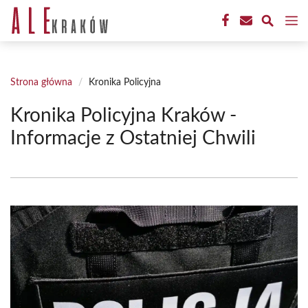
Przejdź
M
do
treści
Strona główna
/
Kronika Policyjna
Kronika Policyjna Kraków -
Informacje z Ostatniej Chwili