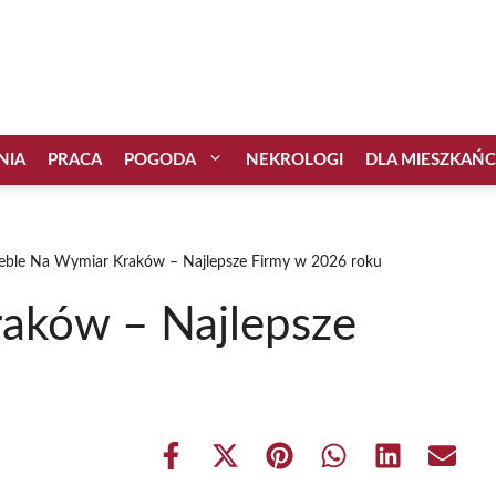
NIA
PRACA
POGODA
NEKROLOGI
DLA MIESZKAŃ
ble Na Wymiar Kraków – Najlepsze Firmy w 2026 roku
aków – Najlepsze
Share
Share
Share
Share
Share
Share
on
on
on
on
on
on