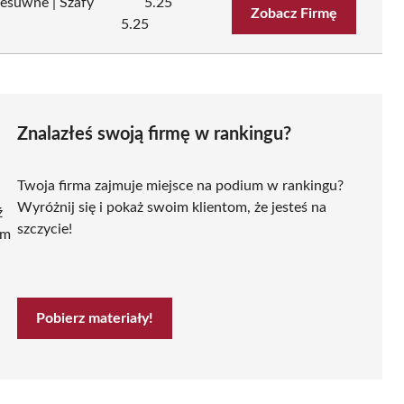
esuwne | Szafy
5.25
Zobacz Firmę
5.25
Znalazłeś swoją firmę w rankingu?
Twoja firma zajmuje miejsce na podium w rankingu?
Wyróżnij się i pokaż swoim klientom, że jesteś na
ź
szczycie!
ym
Pobierz materiały!