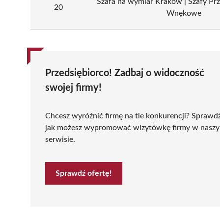
Szafa na wymiar Kraków | Szafy Prz
20
Wnękowe
Przedsiębiorco! Zadbaj o widoczność
swojej firmy!
Chcesz wyróżnić firmę na tle konkurencji? Sprawd
jak możesz wypromować wizytówkę firmy w nasz
serwisie.
Sprawdź ofertę!