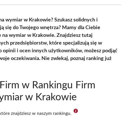
Facebook
X
Pinterest
WhatsApp
LinkedIn
Email
(Twitter)
 na wymiar w Krakowie? Szukasz solidnych i
ują się do Twojego wnętrza? Mamy dla Ciebie
e na wymiar w Krakowie. Znajdziesz tutaj
ch przedsiębiorstw, które specjalizują się w
 opinii i ocen innych użytkowników, możesz podjąć
woje oczekiwania. Nie zwlekaj, poznaj ranking już
Firm w Rankingu Firm
ymiar w Krakowie
 które znajdziesz w naszym rankingu.