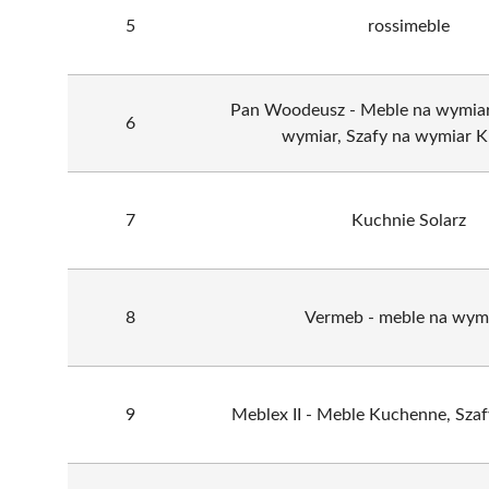
5
rossimeble
Pan Woodeusz - Meble na wymiar
6
wymiar, Szafy na wymiar 
7
Kuchnie Solarz
8
Vermeb - meble na wymi
9
Meblex II - Meble Kuchenne, Szaf