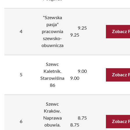
"Szewska
pasja"
9.25
4
pracownia
Zobacz 
9.25
szewsko-
obuwnicza
Szewc
Kaletnik.
9.00
5
Zobacz 
Starowiślna
9.00
86
Szewc
Kraków.
Naprawa
8.75
6
Zobacz 
obuwia.
8.75