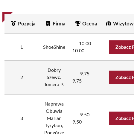
Pozycja
Firma
Ocena
Wizytów
10.00
1
ShoeShine
Zobacz 
10.00
Dobry
9.75
2
Szewc.
Zobacz 
9.75
Tomera P.
Naprawa
Obuwia
9.50
3
Marian
Zobacz 
9.50
Tyrybon,
Podgórze