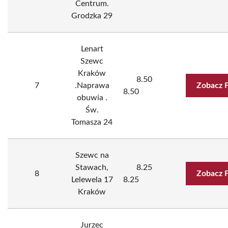
Centrum.
Grodzka 29
Lenart
Szewc
Kraków
8.50
7
.Naprawa
Zobacz 
8.50
obuwia .
Św.
Tomasza 24
Szewc na
Stawach,
8.25
8
Zobacz 
Lelewela 17
8.25
Kraków
Jurzec