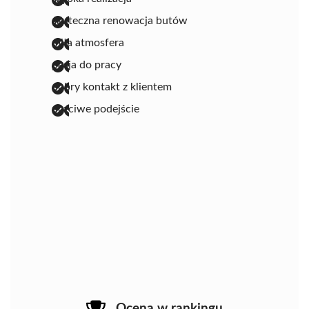
skuteczna renowacja butów
miła atmosfera
pasja do pracy
dobry kontakt z klientem
uczciwe podejście
Ocena w rankingu