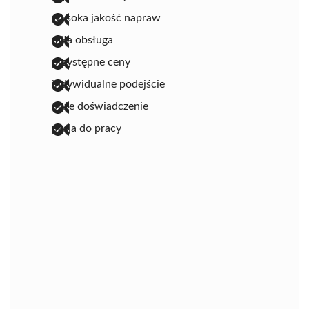
wysoka jakość napraw
miła obsługa
przystępne ceny
indywidualne podejście
duże doświadczenie
pasja do pracy