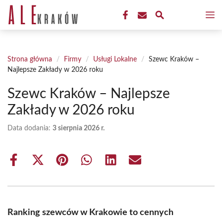
Przejdź
M
do
treści
Strona główna
/
Firmy
/
Usługi Lokalne
/
Szewc Kraków –
Najlepsze Zakłady w 2026 roku
Szewc Kraków – Najlepsze
Zakłady w 2026 roku
Data dodania:
3 sierpnia 2026 r.
Share
Share
Share
Share
Share
Share
on
on
on
on
on
on
Facebook
X
Pinterest
WhatsApp
LinkedIn
Email
(Twitter)
Ranking szewców w Krakowie to cennych