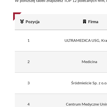
W poniższej tabeli znajdziesz TOP 12 polecanych firm,
Pozycja
Firma
1
ULTRAMEDICA USG, Kr
2
Medicina
3
Śródmieście Sp. z o.o
4
Centrum Medyczne Uni