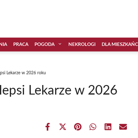
NIA
PRACA
POGODA
NEKROLOGI
DLA MIESZKAŃ
psi Lekarze w 2026 roku
lepsi Lekarze w 2026
Share
Share
Share
Share
Share
Share
on
on
on
on
on
on