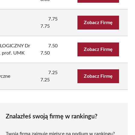
7.75
.
Zobacz Firmę
7.75
LOGICZNY Dr
7.50
Zobacz Firmę
, prof. UMK
7.50
7.25
czne
Zobacz Firmę
7.25
Znalazłeś swoją firmę w rankingu?
Twoja firma zajmuje miejsce na podium w rankingu?