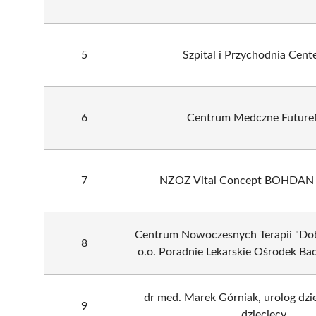
5
Szpital i Przychodnia Cen
6
Centrum Medczne Futur
7
NZOZ Vital Concept BOHDAN
Centrum Nowoczesnych Terapii "Dobr
8
o.o. Poradnie Lekarskie Ośrodek Ba
dr med. Marek Górniak, urolog dzie
9
dziecięcy