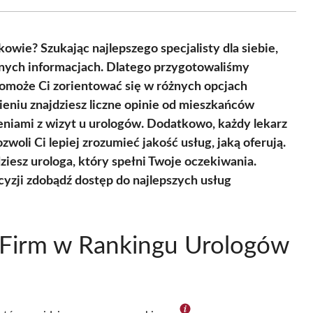
Facebook
X
Pinterest
WhatsApp
LinkedIn
Email
(Twitter)
owie? Szukając najlepszego specjalisty dla siebie,
lnych informacjach. Dlatego przygotowaliśmy
pomoże Ci zorientować się w różnych opcjach
niu znajdziesz liczne opinie od mieszkańców
zeniami z wizyt u urologów. Dodatkowo, każdy lekarz
zwoli Ci lepiej zrozumieć jakość usług, jaką oferują.
iesz urologa, który spełni Twoje oczekiwania.
yzji zdobądź dostęp do najlepszych usług
 Firm w Rankingu Urologów