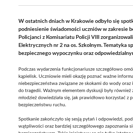
W ostatnich dniach w Krakowie odbyło się spotk
podniesienie świadomości uczniów w zakresie 
Policjanci z Komisariatu Policji VIII zorganizow
Elektrycznych nr 2 na os. Szkolnym. Tematyka s
bezpiecznego wypoczynku oraz odpowiedzialnym
Podczas wydarzenia funkcjonariusze szczegółowo omówil
kąpielisk. Uczniowie mieli okazję poznać ważne infor
niebezpieczeństwa związane ze skokami do wody oraz
do tragedii. Ważnym elementem dyskusji były również 
młodzież dowiedziała się, jak prawidłowo korzystać z pr
bezpieczeństwu ruchu.
Spotkanie zakończyło się sesją pytań i odpowiedzi, po
wątpliwości oraz bardziej szczegółowego zapoznania si