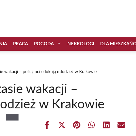
NIA
PRACA
POGODA
NEKROLOGI
DLA MIESZKAŃ
e wakacji – policjanci edukują młodzież w Krakowie
asie wakacji –
łodzież w Krakowie
Share
Share
Share
Share
Share
Share
on
on
on
on
on
on