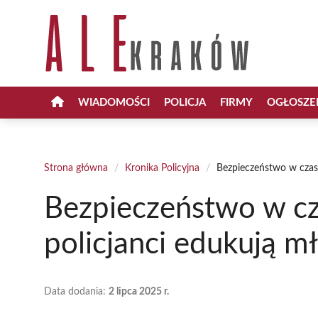
Przejdź
do
treści
WIADOMOŚCI
POLICJA
FIRMY
OGŁOSZE
Strona główna
/
Kronika Policyjna
/
Bezpieczeństwo w czasi
Bezpieczeństwo w cz
policjanci edukują m
Data dodania:
2 lipca 2025 r.