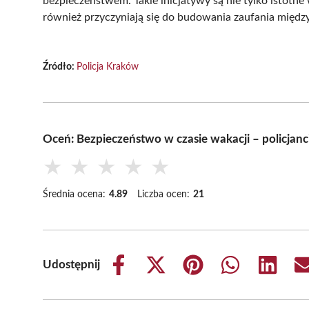
bezpieczeństwem. Takie inicjatywy są nie tylko istotne
również przyczyniają się do budowania zaufania między 
Źródło:
Policja Kraków
Oceń: Bezpieczeństwo w czasie wakacji – policjan
★
★
★
★
★
Średnia ocena:
4.89
Liczba ocen:
21
Udostępnij
Share
Share
Share
Share
Share
on
on
on
on
on
Facebook
X
Pinterest
WhatsApp
LinkedIn
(Twitter)