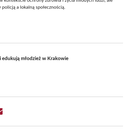
 w kontekście ochrony zdrowia i życia młodych ludzi, ale
policją a lokalną społecznością.
ci edukują młodzież w Krakowie
Share
on
Email