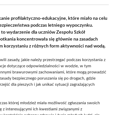
Facebook
X
Pinterest
WhatsApp
LinkedIn
Email
(Twitter)
anie profilaktyczno-edukacyjne, które miało na celu
bezpieczeństwa podczas letniego wypoczynku.
ali to wydarzenie dla uczniów Zespołu Szkół
potkania koncentrowała się głównie na zasadach
 korzystaniu z różnych form aktywności nad wodą.
i zasady, jakie należy przestrzegać podczas korzystania z
macje dotyczące odpowiedzialności w wodzie, w tym
 innymi brawurowymi zachowaniami, które mogą prowadzić
zasady bezpiecznego poruszania się po drogach, gdzie
zejść dla pieszych i jak unikać sytuacji zagrażających
dczas której młodzież miała możliwość zgłaszania swoich
ę z interesującymi ich kwestiami związanymi z