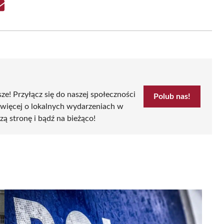
Share
on
Email
sze! Przyłącz się do naszej społeczności
Polub nas!
 więcej o lokalnych wydarzeniach w
zą stronę i bądź na bieżąco!