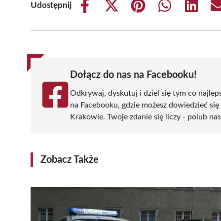
Udostępnij
Share
Share
Share
Share
Share
on
on
on
on
on
Facebook
X
Pinterest
WhatsApp
LinkedIn
(Twitter)
Dołącz do nas na Facebooku!
Odkrywaj, dyskutuj i dziel się tym co najlep
na Facebooku, gdzie możesz dowiedzieć się
Krakowie. Twoje zdanie się liczy - polub nas
Zobacz Także