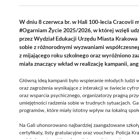
W dniu 8 czerwca br. w Hali 100-lecia Cracovii 
#Ogarniam Życie 2025/2026, w której wzięli udz
przez Wydział Edukacji Urzędu Miasta Krakowa m
sobie z różnorodnymi wyzwaniami współczesneg
z mijającego roku szkolnego oraz wyróżniono z
miała znaczący wkład w realizację kampanii, anga
Główną ideą kampanii było wspieranie młodych ludzi w 
oraz zagrożenia wynikające z interakcji w świecie cyf
oraz wsparcia psychicznego, organizatorzy pragną przy
umiejętności radzenia sobie w trudnych sytuacjach. Ga
programów, które miały istotny wpływ na lokalną społ
Na Gali uhonorowano najbardziej zaangażowane szko
certyfikaty, listy gratulacyjne oraz vouchery. Policja 