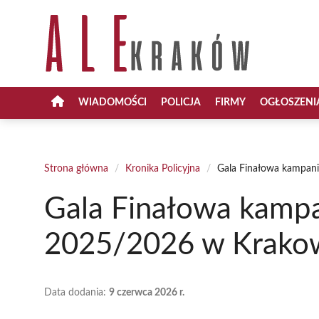
Przejdź
do
treści
WIADOMOŚCI
POLICJA
FIRMY
OGŁOSZENI
Strona główna
/
Kronika Policyjna
/
Gala Finałowa kampan
Gala Finałowa kampa
2025/2026 w Krako
Data dodania:
9 czerwca 2026 r.