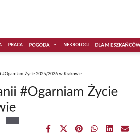
A
PRACA
POGODA
NEKROLOGI
DLA MIESZKAŃCÓ
ii #Ogarniam Życie 2025/2026 w Krakowie
nii #Ogarniam Życie
wie
Share
Share
Share
Share
Share
Share
on
on
on
on
on
on