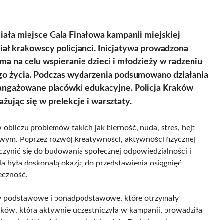
Facebook
X
Pinterest
WhatsApp
LinkedIn
Email
(Twitter)
miała miejsce Gala Finałowa kampanii miejskiej
iał krakowscy policjanci. Inicjatywa prowadzona
a na celu wspieranie dzieci i młodzieży w radzeniu
o życia. Podczas wydarzenia podsumowano działania
aangażowane placówki edukacyjne. Policja Kraków
żując się w prelekcje i warsztaty.
obliczu problemów takich jak bierność, nuda, stres, hejt
rowym. Poprzez rozwój kreatywności, aktywności fizycznej
czynić się do budowania społecznej odpowiedzialności i
la była doskonałą okazją do przedstawienia osiągnięć
eczność.
ły podstawowe i ponadpodstawowe, które otrzymały
Kraków, która aktywnie uczestniczyła w kampanii, prowadziła