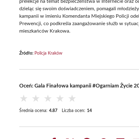
prelekcje na temat bezpieczeństwa w Internecie oraz o
dzieląc się swoim doświadczeniem, pomagali młodzież
kampanii w imieniu Komendanta Miejskiego Policji odebr
Prewencji, co podkreśla zaangażowanie służb w sytua
mieszkańców Krakowa.
Źródło:
Policja Kraków
Oceń: Gala Finałowa kampanii #Ogarniam Życie 
★
★
★
★
★
Średnia ocena:
4.87
Liczba ocen:
14