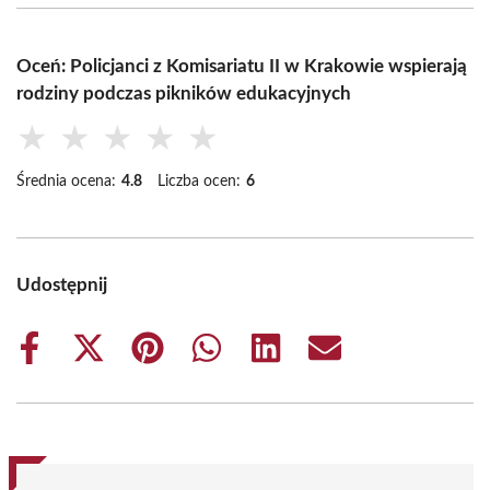
Oceń: Policjanci z Komisariatu II w Krakowie wspierają
rodziny podczas pikników edukacyjnych
★
★
★
★
★
Średnia ocena:
4.8
Liczba ocen:
6
Udostępnij
Share
Share
Share
Share
Share
Share
on
on
on
on
on
on
Facebook
X
Pinterest
WhatsApp
LinkedIn
Email
(Twitter)