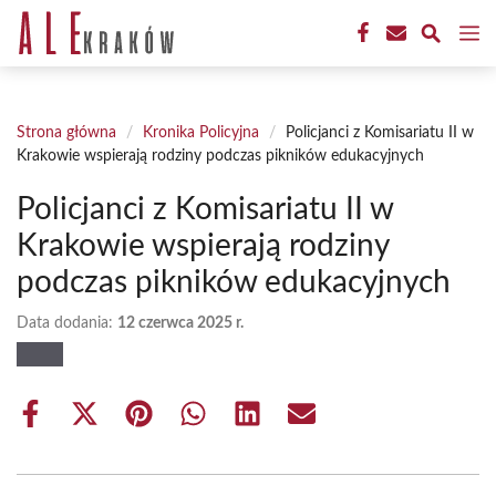
Przejdź
M
do
treści
Strona główna
/
Kronika Policyjna
/
Policjanci z Komisariatu II w
Krakowie wspierają rodziny podczas pikników edukacyjnych
Policjanci z Komisariatu II w
Krakowie wspierają rodziny
podczas pikników edukacyjnych
Data dodania:
12 czerwca 2025 r.
Share
Share
Share
Share
Share
Share
on
on
on
on
on
on
Facebook
X
Pinterest
WhatsApp
LinkedIn
Email
(Twitter)