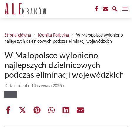
Przejdź
M
do
treści
Strona główna
/
Kronika Policyjna
/
W Małopolsce wyłoniono
najlepszych dzielnicowych podczas eliminacji wojewódzkich
W Małopolsce wyłoniono
najlepszych dzielnicowych
podczas eliminacji wojewódzkich
Data dodania:
14 czerwca 2025 r.
Share
Share
Share
Share
Share
Share
on
on
on
on
on
on
Facebook
X
Pinterest
WhatsApp
LinkedIn
Email
(Twitter)