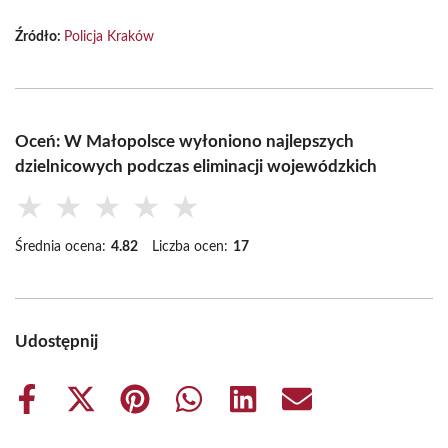
Źródło:
Policja Kraków
Oceń: W Małopolsce wyłoniono najlepszych
dzielnicowych podczas eliminacji wojewódzkich
★
★
★
★
★
Średnia ocena:
4.82
Liczba ocen:
17
Udostępnij
Share
Share
Share
Share
Share
Share
on
on
on
on
on
on
Facebook
X
Pinterest
WhatsApp
LinkedIn
Email