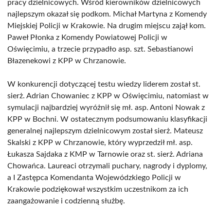
pracy dzielnicowych. Wśród kierowników dzielnicowych
najlepszym okazał się podkom. Michał Martyna z Komendy
Miejskiej Policji w Krakowie. Na drugim miejscu zajął kom.
Paweł Płonka z Komendy Powiatowej Policji w
Oświęcimiu, a trzecie przypadło asp. szt. Sebastianowi
Błazenekowi z KPP w Chrzanowie.
W konkurencji dotyczącej testu wiedzy liderem został st.
sierż. Adrian Chowaniec z KPP w Oświęcimiu, natomiast w
symulacji najbardziej wyróżnił się mł. asp. Antoni Nowak z
KPP w Bochni. W ostatecznym podsumowaniu klasyfikacji
generalnej najlepszym dzielnicowym został sierż. Mateusz
Skalski z KPP w Chrzanowie, który wyprzedził mł. asp.
Łukasza Sajdaka z KMP w Tarnowie oraz st. sierż. Adriana
Chowańca. Laureaci otrzymali puchary, nagrody i dyplomy,
a I Zastępca Komendanta Wojewódzkiego Policji w
Krakowie podziękował wszystkim uczestnikom za ich
zaangażowanie i codzienną służbę.