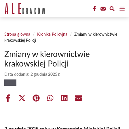
Przejdź
M
do
treści
Strona główna
/
Kronika Policyjna
/
Zmiany w kierownictwie
krakowskiej Policji
Zmiany w kierownictwie
krakowskiej Policji
Data dodania:
2 grudnia 2025 r.
Share
Share
Share
Share
Share
Share
on
on
on
on
on
on
Facebook
X
Pinterest
WhatsApp
LinkedIn
Email
(Twitter)