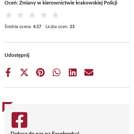
Oceń: Zmiany w kierownictwie krakowskiej Policji
★
★
★
★
★
Średnia ocena:
4.57
Liczba ocen:
23
Udostępnij
Share
Share
Share
Share
Share
Share
on
on
on
on
on
on
Facebook
X
Pinterest
WhatsApp
LinkedIn
Email
(Twitter)