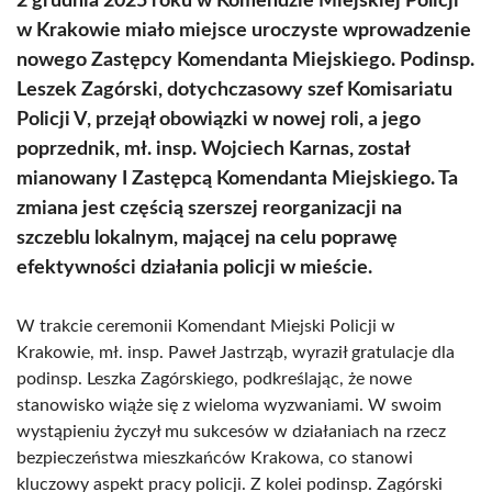
2 grudnia 2025 roku w Komendzie Miejskiej Policji
w Krakowie miało miejsce uroczyste wprowadzenie
nowego Zastępcy Komendanta Miejskiego. Podinsp.
Leszek Zagórski, dotychczasowy szef Komisariatu
Policji V, przejął obowiązki w nowej roli, a jego
poprzednik, mł. insp. Wojciech Karnas, został
mianowany I Zastępcą Komendanta Miejskiego. Ta
zmiana jest częścią szerszej reorganizacji na
szczeblu lokalnym, mającej na celu poprawę
efektywności działania policji w mieście.
W trakcie ceremonii Komendant Miejski Policji w
Krakowie, mł. insp. Paweł Jastrząb, wyraził gratulacje dla
podinsp. Leszka Zagórskiego, podkreślając, że nowe
stanowisko wiąże się z wieloma wyzwaniami. W swoim
wystąpieniu życzył mu sukcesów w działaniach na rzecz
bezpieczeństwa mieszkańców Krakowa, co stanowi
kluczowy aspekt pracy policji. Z kolei podinsp. Zagórski