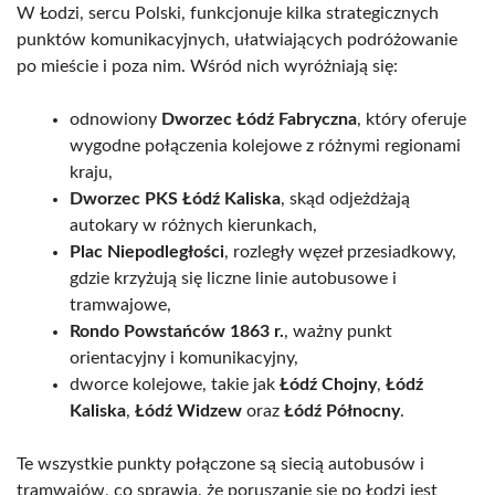
W Łodzi, sercu Polski, funkcjonuje kilka strategicznych
punktów komunikacyjnych, ułatwiających podróżowanie
po mieście i poza nim. Wśród nich wyróżniają się:
odnowiony
Dworzec Łódź Fabryczna
, który oferuje
wygodne połączenia kolejowe z różnymi regionami
kraju,
Dworzec PKS Łódź Kaliska
, skąd odjeżdżają
autokary w różnych kierunkach,
Plac Niepodległości
, rozległy węzeł przesiadkowy,
gdzie krzyżują się liczne linie autobusowe i
tramwajowe,
Rondo Powstańców 1863 r.
, ważny punkt
orientacyjny i komunikacyjny,
dworce kolejowe, takie jak
Łódź Chojny
,
Łódź
Kaliska
,
Łódź Widzew
oraz
Łódź Północny
.
Te wszystkie punkty połączone są siecią autobusów i
tramwajów, co sprawia, że poruszanie się po Łodzi jest