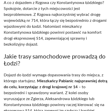
A co z dojazdem z Rzgowa czy Konstantynowa Łódzkiego?
Spokojnie, dotarcie z tych miejscowości jest
bezproblemowe. Z Rzgowa najkorzystniej wybrać drogę
wojewódzką nr 714, która łączy się bezpośrednio z drogami
wjazdowymi do Łodzi. Natomiast mieszkańcy
Konstantynowa Łódzkiego powinni postawić na komfort
drogi ekspresowej S14, zapewniającej sprawny i
bezkolizyjny dojazd.
Jakie trasy samochodowe prowadzą do
Łodzi?
Dojazd do Łodzi wymaga dopasowania trasy do miejsca, z
którego startujesz.
Mieszkańcy Pabianic najsprawniej dotrą
do celu, korzystając z drogi krajowej nr 14
– to
bezpośredni i sprawdzony wariant. Z kolei osoby
wyruszające ze Zgierza, Aleksandrowa Łódzkiego lub
Konstantynowa Łódzkiego powinny raczej kierować się na
ekspresową S14, która zapewni im szybszą i bardziej