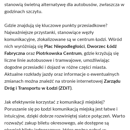
stanowią świetną alternatywę dla autobusów, zwłaszcza w
godzinach szczytu.
Gdzie znajdują się kluczowe punkty przesiadkowe?
Najważniejsze przystanki, stanowiące węzły
komunikacyjne, zlokalizowane są w centrum Łodzi. Wśród
nich wyróżniają się
Plac Niepodległości
,
Dworzec Łódź
Fabryczna
oraz
Piotrkowska Centrum
, gdzie krzyżują się
liczne linie autobusowe i tramwajowe, umożliwiając
dogodne przesiadki i dojazd w różne części miasta.
Aktualne rozkłady jazdy oraz informacje o ewentualnych
zmianach można znaleźć na stronie internetowej
Zarządu
Dróg i Transportu w Łodzi (ZDiT)
.
Jak efektywnie korzystać z komunikacji miejskiej?
Poruszanie się po Łodzi komunikacją miejską jest łatwe i
intuicyjne, dzięki dobrze rozwiniętej siatce połączeń. Warto
rozważyć zakup biletu okresowego, ale dostępne są
również bilety jednorazowe, które można nabyć w