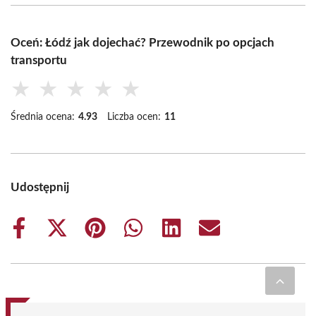
Oceń: Łódź jak dojechać? Przewodnik po opcjach
transportu
★
★
★
★
★
Średnia ocena:
4.93
Liczba ocen:
11
Udostępnij
Share
Share
Share
Share
Share
Share
on
on
on
on
on
on
Facebook
X
Pinterest
WhatsApp
LinkedIn
Email
(Twitter)