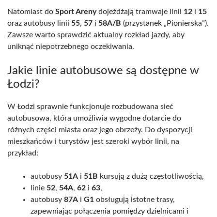
Natomiast do
Sport Areny
dojeżdżają tramwaje linii
12
i
15
oraz autobusy linii
55
,
57
i
58A/B
(przystanek „Pionierska”).
Zawsze warto sprawdzić aktualny rozkład jazdy, aby
uniknąć niepotrzebnego oczekiwania.
Jakie linie autobusowe są dostępne w
Łodzi?
W Łodzi sprawnie funkcjonuje rozbudowana sieć
autobusowa, która umożliwia wygodne dotarcie do
różnych części miasta oraz jego obrzeży. Do dyspozycji
mieszkańców i turystów jest szeroki wybór linii, na
przykład:
autobusy
51A
i
51B
kursują z dużą częstotliwością,
linie
52
,
54A
,
62
i
63
,
autobusy
87A
i
G1
obsługują istotne trasy,
zapewniając połączenia pomiędzy dzielnicami i