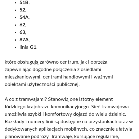
51B
,
52
,
54A
,
62
,
63
,
87A
,
linia
G1
,
które obsługują zarówno centrum, jak i obrzeża,
zapewniając dogodne połączenia z osiedlami
mieszkaniowymi, centrami handlowymi i ważnymi
obiektami użyteczności publicznej.
A co z tramwajami? Stanowią one istotny element
łódzkiego krajobrazu komunikacyjnego. Sieć tramwajowa
umożliwia szybki i komfortowy dojazd do wielu dzielnic.
Rozkłady i numery linii są dostępne na przystankach oraz w
dedykowanych aplikacjach mobilnych, co znacznie ułatwia
planowanie podróży. Tramwaje, kursujące regularnie,