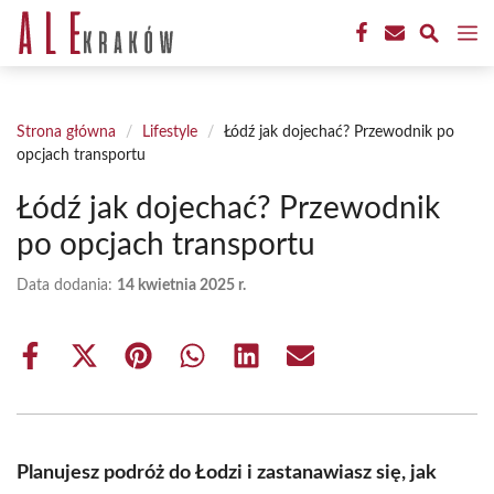
Przejdź
M
do
treści
Strona główna
/
Lifestyle
/
Łódź jak dojechać? Przewodnik po
opcjach transportu
Łódź jak dojechać? Przewodnik
po opcjach transportu
Data dodania:
14 kwietnia 2025 r.
Share
Share
Share
Share
Share
Share
on
on
on
on
on
on
Facebook
X
Pinterest
WhatsApp
LinkedIn
Email
(Twitter)
Planujesz podróż do Łodzi i zastanawiasz się, jak