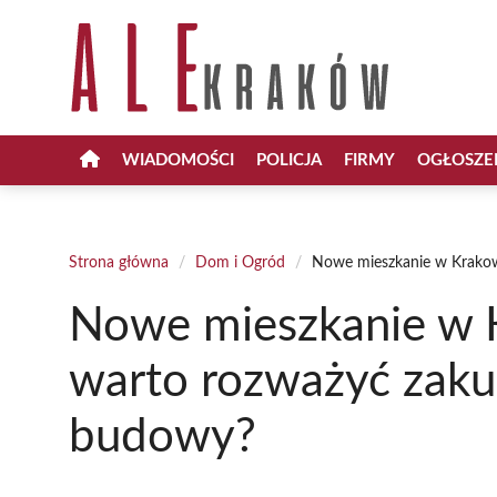
Przejdź
do
treści
WIADOMOŚCI
POLICJA
FIRMY
OGŁOSZE
Strona główna
/
Dom i Ogród
/
Nowe mieszkanie w Krakow
Nowe mieszkanie w 
warto rozważyć zaku
budowy?