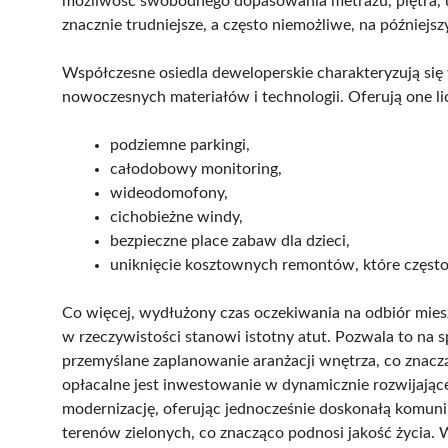
możliwość swobodnego dopasowania metrażu, piętra, u
znacznie trudniejsze, a często niemożliwe, na późniejs
Współczesne osiedla deweloperskie charakteryzują się
nowoczesnych materiałów i technologii. Oferują one lic
podziemne parkingi,
całodobowy monitoring,
wideodomofony,
cichobieżne windy,
bezpieczne place zabaw dla dzieci,
uniknięcie kosztownych remontów, które często
Co więcej, wydłużony czas oczekiwania na odbiór mies
w rzeczywistości stanowi istotny atut. Pozwala to na
przemyślane zaplanowanie aranżacji wnętrza, co znacz
opłacalne jest inwestowanie w dynamicznie rozwijając
modernizację, oferując jednocześnie doskonałą komunik
terenów zielonych, co znacząco podnosi jakość życia. 