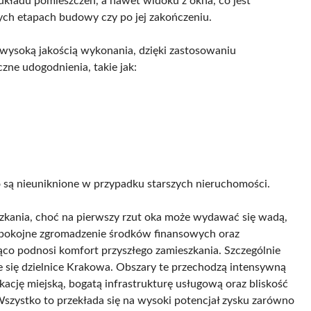
kładu pomieszczeń, a nawet widoku z okna, co jest
zych etapach budowy czy po jej zakończeniu.
 wysoką jakością wykonania, dzięki zastosowaniu
zne udogodnienia, takie jak:
 są nieuniknione w przypadku starszych nieruchomości.
zkania, choć na pierwszy rzut oka może wydawać się wadą,
 spokojne zgromadzenie środków finansowych oraz
ąco podnosi komfort przyszłego zamieszkania. Szczególnie
e się dzielnice Krakowa. Obszary te przechodzą intensywną
ację miejską, bogatą infrastrukturę usługową oraz bliskość
Wszystko to przekłada się na wysoki potencjał zysku zarówno