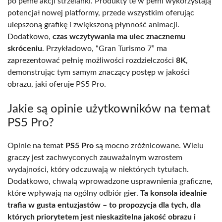
po pełne akcji strzelanki. Produkty te w pełni wykorzystają
potencjał nowej platformy, przede wszystkim oferując
ulepszoną grafikę i zwiększoną płynność animacji.
Dodatkowo,
czas wczytywania ma ulec znacznemu
skróceniu
. Przykładowo, “Gran Turismo 7” ma
zaprezentować pełnię możliwości rozdzielczości
8K
,
demonstrując tym samym znaczący postęp w jakości
obrazu, jaki oferuje PS5 Pro.
Jakie są opinie użytkowników na temat
PS5 Pro?
Opinie na temat
PS5 Pro
są mocno zróżnicowane. Wielu
graczy jest zachwyconych zauważalnym wzrostem
wydajności, który odczuwają w niektórych tytułach.
Dodatkowo, chwalą wprowadzone usprawnienia graficzne,
które wpływają na ogólny odbiór gier.
Ta konsola idealnie
trafia w gusta entuzjastów – to propozycja dla tych, dla
których priorytetem jest nieskazitelna jakość obrazu i