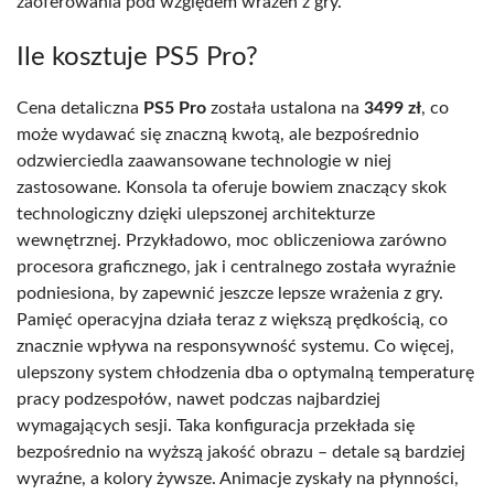
zaoferowania pod względem wrażeń z gry.
Ile kosztuje PS5 Pro?
Cena detaliczna
PS5 Pro
została ustalona na
3499 zł
, co
może wydawać się znaczną kwotą, ale bezpośrednio
odzwierciedla zaawansowane technologie w niej
zastosowane. Konsola ta oferuje bowiem znaczący skok
technologiczny dzięki ulepszonej architekturze
wewnętrznej. Przykładowo, moc obliczeniowa zarówno
procesora graficznego, jak i centralnego została wyraźnie
podniesiona, by zapewnić jeszcze lepsze wrażenia z gry.
Pamięć operacyjna działa teraz z większą prędkością, co
znacznie wpływa na responsywność systemu. Co więcej,
ulepszony system chłodzenia dba o optymalną temperaturę
pracy podzespołów, nawet podczas najbardziej
wymagających sesji. Taka konfiguracja przekłada się
bezpośrednio na wyższą jakość obrazu – detale są bardziej
wyraźne, a kolory żywsze. Animacje zyskały na płynności,