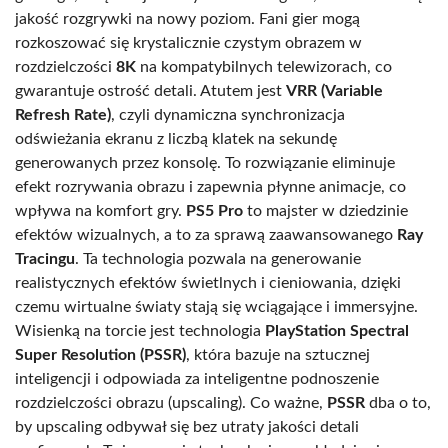
jakość rozgrywki na nowy poziom. Fani gier mogą
rozkoszować się krystalicznie czystym obrazem w
rozdzielczości
8K
na kompatybilnych telewizorach, co
gwarantuje ostrość detali. Atutem jest
VRR (Variable
Refresh Rate)
, czyli dynamiczna synchronizacja
odświeżania ekranu z liczbą klatek na sekundę
generowanych przez konsolę. To rozwiązanie eliminuje
efekt rozrywania obrazu i zapewnia płynne animacje, co
wpływa na komfort gry.
PS5 Pro
to majster w dziedzinie
efektów wizualnych, a to za sprawą zaawansowanego
Ray
Tracingu
. Ta technologia pozwala na generowanie
realistycznych efektów świetlnych i cieniowania, dzięki
czemu wirtualne światy stają się wciągające i immersyjne.
Wisienką na torcie jest technologia
PlayStation Spectral
Super Resolution (PSSR)
, która bazuje na sztucznej
inteligencji i odpowiada za inteligentne podnoszenie
rozdzielczości obrazu (upscaling). Co ważne,
PSSR
dba o to,
by upscaling odbywał się bez utraty jakości detali