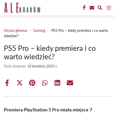
Przejdź
M
do
treści
Strona główna
/
Gaming
/
PS5 Pro – kiedy premiera i co warto
wiedzieć?
PS5 Pro – kiedy premiera i co
warto wiedzieć?
Data dodania:
18 kwietnia 2025 r.
Share
Share
Share
Share
Share
Share
on
on
on
on
on
on
Facebook
X
Pinterest
WhatsApp
LinkedIn
Email
(Twitter)
Premiera PlayStation 5 Pro miała miejsce 7