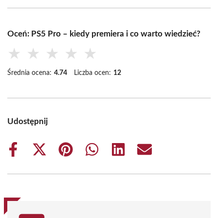
Oceń: PS5 Pro – kiedy premiera i co warto wiedzieć?
★
★
★
★
★
Średnia ocena:
4.74
Liczba ocen:
12
Udostępnij
Share
Share
Share
Share
Share
Share
on
on
on
on
on
on
Facebook
X
Pinterest
WhatsApp
LinkedIn
Email
(Twitter)