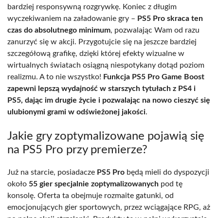
bardziej responsywną rozgrywkę. Koniec z długim
wyczekiwaniem na załadowanie gry –
PS5 Pro skraca ten
czas do absolutnego minimum
, pozwalając Wam od razu
zanurzyć się w akcji. Przygotujcie się na jeszcze bardziej
szczegółową grafikę, dzięki której efekty wizualne w
wirtualnych światach osiągną niespotykany dotąd poziom
realizmu. A to nie wszystko!
Funkcja PS5 Pro Game Boost
zapewni lepszą wydajność w starszych tytułach z PS4 i
PS5, dając im drugie życie i pozwalając na nowo cieszyć się
ulubionymi grami w odświeżonej jakości
.
Jakie gry zoptymalizowane pojawią się
na PS5 Pro przy premierze?
Już na starcie, posiadacze
PS5 Pro
będą mieli do dyspozycji
około
55 gier specjalnie zoptymalizowanych
pod tę
konsolę. Oferta ta obejmuje rozmaite gatunki, od
emocjonujących gier sportowych, przez wciągające RPG, aż