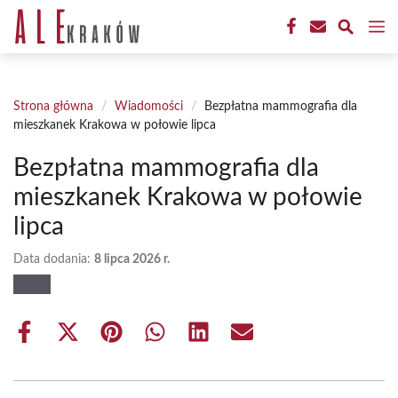
Przejdź
M
do
treści
Strona główna
/
Wiadomości
/
Bezpłatna mammografia dla
mieszkanek Krakowa w połowie lipca
Bezpłatna mammografia dla
mieszkanek Krakowa w połowie
lipca
Data dodania:
8 lipca 2026 r.
Share
Share
Share
Share
Share
Share
on
on
on
on
on
on
Facebook
X
Pinterest
WhatsApp
LinkedIn
Email
(Twitter)