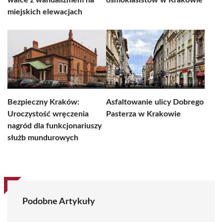
walce z wandalizmem na
ósmoklasistów w Krakowie
miejskich elewacjach
Bezpieczny Kraków:
Asfaltowanie ulicy Dobrego
Uroczystość wręczenia
Pasterza w Krakowie
nagród dla funkcjonariuszy
służb mundurowych
Podobne Artykuły