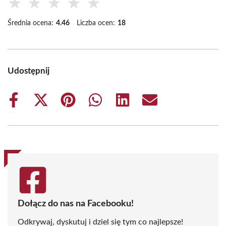
★
★
★
★
★
Średnia ocena:
4.46
Liczba ocen:
18
Udostępnij
Share
Share
Share
Share
Share
Share
on
on
on
on
on
on
Facebook
X
Pinterest
WhatsApp
LinkedIn
Email
(Twitter)
Dołącz do nas na Facebooku!
Odkrywaj, dyskutuj i dziel się tym co najlepsze!