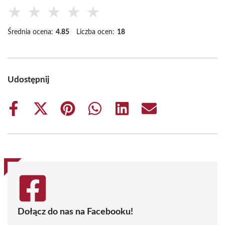
★
★
★
★
★
Średnia ocena:
4.85
Liczba ocen:
18
Udostępnij
Share
Share
Share
Share
Share
Share
on
on
on
on
on
on
Facebook
X
Pinterest
WhatsApp
LinkedIn
Email
(Twitter)
Dołącz do nas na Facebooku!