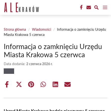
Przejdź
M
do
treści
Strona główna
/
Wiadomości
/
Informacja o zamknięciu Urzędu
Miasta Krakowa 5 czerwca
Informacja o zamknięciu Urzędu
Miasta Krakowa 5 czerwca
Data dodania:
2 czerwca 2026 r.
Share
Share
Share
Share
Share
Share
on
on
on
on
on
on
Facebook
X
Pinterest
WhatsApp
LinkedIn
Email
(Twitter)