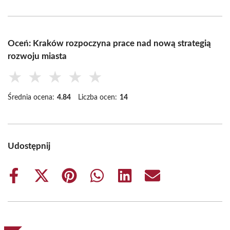
Oceń: Kraków rozpoczyna prace nad nową strategią
rozwoju miasta
★
★
★
★
★
Średnia ocena:
4.84
Liczba ocen:
14
Udostępnij
Share
Share
Share
Share
Share
Share
on
on
on
on
on
on
Facebook
X
Pinterest
WhatsApp
LinkedIn
Email
(Twitter)