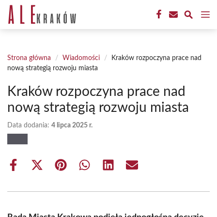
Przejdź
M
do
treści
Strona główna
/
Wiadomości
/
Kraków rozpoczyna prace nad
nową strategią rozwoju miasta
Kraków rozpoczyna prace nad
nową strategią rozwoju miasta
Data dodania:
4 lipca 2025 r.
Share
Share
Share
Share
Share
Share
on
on
on
on
on
on
Facebook
X
Pinterest
WhatsApp
LinkedIn
Email
(Twitter)