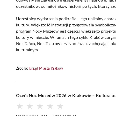
odbywały się zjawiskowe eksperymenty naukowe. Tak 
uczestników, od miłośników historii po tych, którzy sz
Uczestnicy wydarzenia podkreślali jego unikalny charak
kultury. Większość instytucji przygotowała symboliczne
program Nocy Muzeów jest częścią większego projekt
kultury w mieście. W ramach tego cyklu Kraków zorgani
Noc Tańca, Noc Teatrów czy Noc Jazzu, zachęcając lo
kulturalnym.
Źródło:
Urząd Miasta Kraków
Oceń: Noc Muzeów 2026 w Krakowie – Kultura ot
★
★
★
★
★