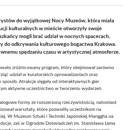
Facebook
X
Pinterest
WhatsApp
LinkedIn
Email
(Twitter)
rystów do wyjątkowej Nocy Muzeów, która miała
tucji kulturalnych w mieście otworzyły swoje
eszkańcy mogli brać udział w nocnych spacerach,
ały do odkrywania kulturowego bogactwa Krakowa.
tywnemu spędzaniu czasu w artystycznej atmosferze.
gotowało zróżnicowany program, który obejmował zarówno
 wziąć udział w kuratorskich oprowadzaniach oraz
sposób. Atrakcje sięgały od interaktywnych gier
ącym aktywne uczestnictwo w tworzeniu wydarzeń.
ogowe formy ze rozszerzoną rzeczywistością, natomiast
izował warsztaty, które pozwoliły uczestnikom na
kiej. W Muzeum Sztuki i Techniki Japońskiej Manggha na
tradycje, zaś w Ogrodzie Doświadczeń im. Stanisława Lema