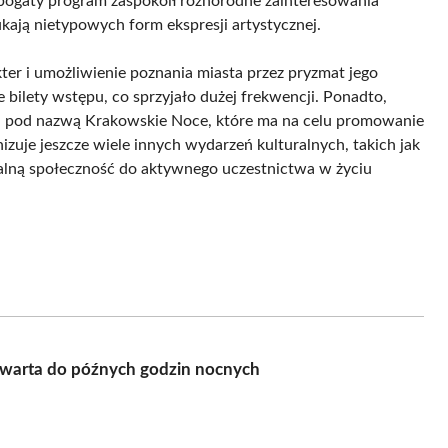
bogaty program zaspokoił różnorodne zainteresowania
ukają nietypowych form ekspresji artystycznej.
ter i umożliwienie poznania miasta przez pryzmat jego
 bilety wstępu, co sprzyjało dużej frekwencji. Ponadto,
u pod nazwą Krakowskie Noce, które ma na celu promowanie
zuje jeszcze wiele innych wydarzeń kulturalnych, takich jak
kalną społeczność do aktywnego uczestnictwa w życiu
warta do późnych godzin nocnych