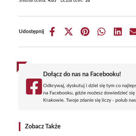
Średnia ocena:
4.65
Liczba ocen:
16
Udostępnij
Share
Share
Share
Share
Share
on
on
on
on
on
Facebook
X
Pinterest
WhatsApp
LinkedIn
(Twitter)
Dołącz do nas na Facebooku!
Odkrywaj, dyskutuj i dziel się tym co najlep
na Facebooku, gdzie możesz dowiedzieć się
Krakowie. Twoje zdanie się liczy - polub nas
Zobacz Także