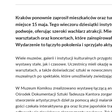
Kraków ponownie zaprosił mieszkańców oraz tu
miejsce 15 maja. Tego wieczoru dziesiątki insty
podwoje, oferując szeroki wachlarz atrakcji. Mi
warsztatach oraz koncertach, które zainspirow
Wydarzenie to łączyło pokolenia i sprzyjało ak
Wiele muzeów, galerii i instytucji kulturalnych przy
wystawy stałe, jak i czasowe. Uczestnicy mieli okazję
warsztatach, a także doświadczać sztuki w nowoczesny 
muzealnych po spektakle, które umożliwiały zwiedzaj
W Muzeum Komiksu zrealizowano wystawę łączącą anal
Ośrodek Dokumentacji Sztuki Tadeusza Kantora zorgan
stworzenie artystycznych dzieł za pomocą akcji malars
gości czekała interaktywna gra oraz liczne japońskie 