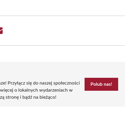
Share
on
Email
sze! Przyłącz się do naszej społeczności
Polub nas!
 więcej o lokalnych wydarzeniach w
zą stronę i bądź na bieżąco!