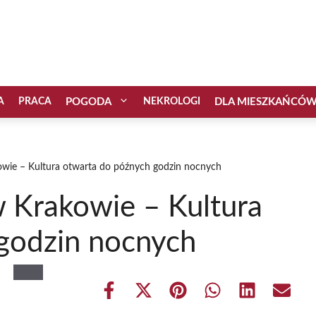
A
PRACA
POGODA
NEKROLOGI
DLA MIESZKAŃCÓ
ie – Kultura otwarta do późnych godzin nocnych
Krakowie – Kultura
godzin nocnych
Share
Share
Share
Share
Share
Share
on
on
on
on
on
on