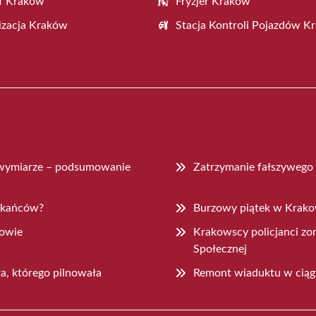
f Kraków
Fryzjer Kraków
zacja Kraków
Stacja Kontroli Pojazdów K
wymiarze – podsumowanie
Zatrzymanie fałszywego
szkańców?
Burzowy piątek w Krakow
kowie
Krakowscy policjanci z
Społecznej
ra, którego pilnowała
Remont wiaduktu w ciągu