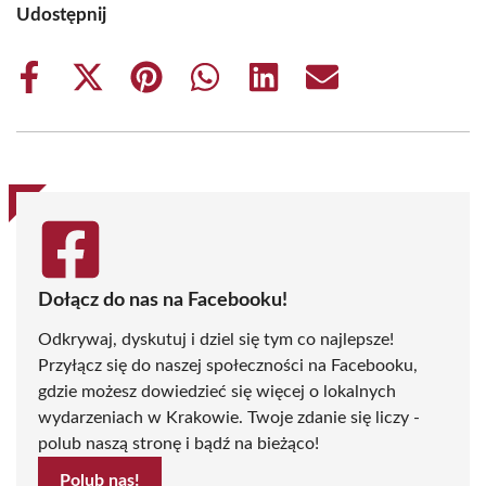
Udostępnij
Share
Share
Share
Share
Share
Share
on
on
on
on
on
on
Facebook
X
Pinterest
WhatsApp
LinkedIn
Email
(Twitter)
Dołącz do nas na Facebooku!
Odkrywaj, dyskutuj i dziel się tym co najlepsze!
Przyłącz się do naszej społeczności na Facebooku,
gdzie możesz dowiedzieć się więcej o lokalnych
wydarzeniach w Krakowie. Twoje zdanie się liczy -
polub naszą stronę i bądź na bieżąco!
Polub nas!