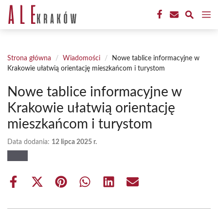
Przejdź
M
do
treści
Strona główna
/
Wiadomości
/
Nowe tablice informacyjne w
Krakowie ułatwią orientację mieszkańcom i turystom
Nowe tablice informacyjne w
Krakowie ułatwią orientację
mieszkańcom i turystom
Data dodania:
12 lipca 2025 r.
Share
Share
Share
Share
Share
Share
on
on
on
on
on
on
Facebook
X
Pinterest
WhatsApp
LinkedIn
Email
(Twitter)