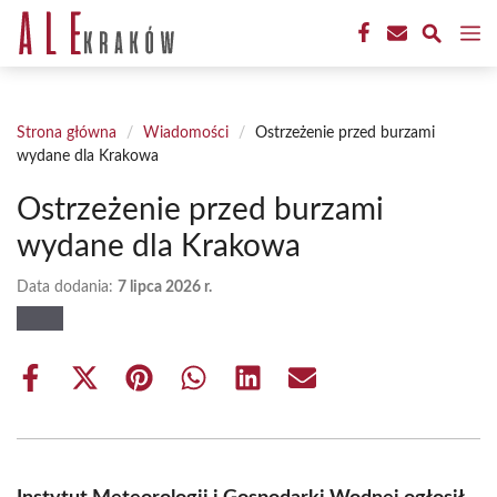
Przejdź
M
do
treści
Strona główna
/
Wiadomości
/
Ostrzeżenie przed burzami
wydane dla Krakowa
Ostrzeżenie przed burzami
wydane dla Krakowa
Data dodania:
7 lipca 2026 r.
Share
Share
Share
Share
Share
Share
on
on
on
on
on
on
Facebook
X
Pinterest
WhatsApp
LinkedIn
Email
(Twitter)