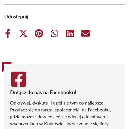
Udostępnij
Share
Share
Share
Share
Share
Share
on
on
on
on
on
on
Facebook
X
Pinterest
WhatsApp
LinkedIn
Email
(Twitter)
Dołącz do nas na Facebooku!
Odkrywaj, dyskutuj i dziel się tym co najlepsze!
Przyłącz się do naszej społeczności na Facebooku,
gdzie możesz dowiedzieć się więcej o lokalnych
wydarzeniach w Krakowie. Twoje zdanie się liczy -