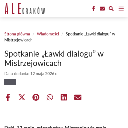
Przejdź
M
do
treści
Strona główna
/
Wiadomości
/
Spotkanie „Ławki dialogu” w
Mistrzejowicach
Spotkanie „Ławki dialogu” w
Mistrzejowicach
Data dodania:
12 maja 2026 r.
Share
Share
Share
Share
Share
Share
on
on
on
on
on
on
Facebook
X
Pinterest
WhatsApp
LinkedIn
Email
(Twitter)