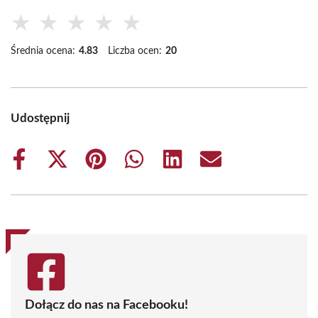
★
★
★
★
★
Średnia ocena:
4.83
Liczba ocen:
20
Udostępnij
Share
Share
Share
Share
Share
Share
on
on
on
on
on
on
Facebook
X
Pinterest
WhatsApp
LinkedIn
Email
(Twitter)
Dołącz do nas na Facebooku!