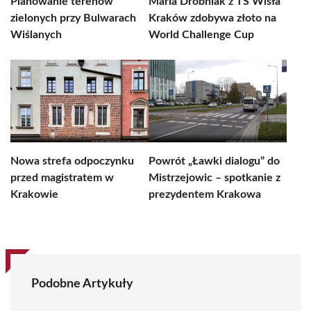
Planowanie terenów
Maria Drobniak z TS Wisła
zielonych przy Bulwarach
Kraków zdobywa złoto na
Wiślanych
World Challenge Cup
Nowa strefa odpoczynku
Powrót „Ławki dialogu” do
przed magistratem w
Mistrzejowic – spotkanie z
Krakowie
prezydentem Krakowa
Podobne Artykuły