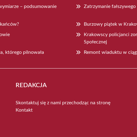
wymiarze – podsumowanie
Zatrzymanie fałszywego
szkańców?
Burzowy piątek w Krakow
kowie
Krakowscy policjanci z
Społecznej
ra, którego pilnowała
Remont wiaduktu w ciągu
REDAKCJA
Skontaktuj się z nami przechodząc na stronę
Kontakt