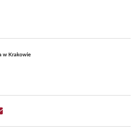
a w Krakowie
Share
on
Email