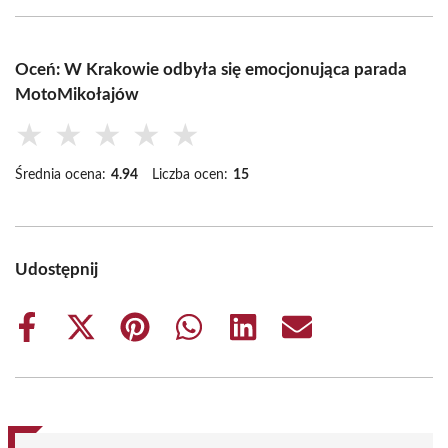
Oceń: W Krakowie odbyła się emocjonująca parada
MotoMikołajów
★
★
★
★
★
Średnia ocena:
4.94
Liczba ocen:
15
Udostępnij
Share
Share
Share
Share
Share
Share
on
on
on
on
on
on
Facebook
X
Pinterest
WhatsApp
LinkedIn
Email
(Twitter)