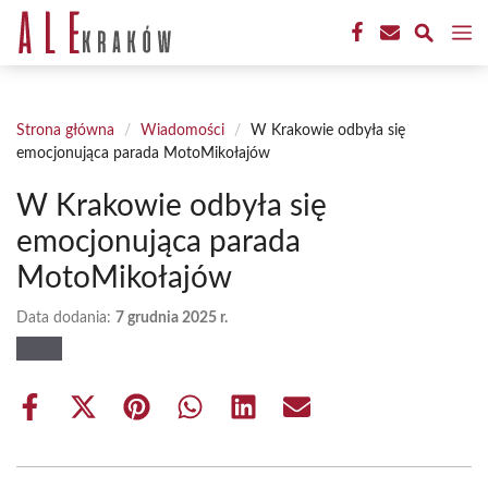
Przejdź
M
do
treści
Strona główna
/
Wiadomości
/
W Krakowie odbyła się
emocjonująca parada MotoMikołajów
W Krakowie odbyła się
emocjonująca parada
MotoMikołajów
Data dodania:
7 grudnia 2025 r.
Share
Share
Share
Share
Share
Share
on
on
on
on
on
on
Facebook
X
Pinterest
WhatsApp
LinkedIn
Email
(Twitter)