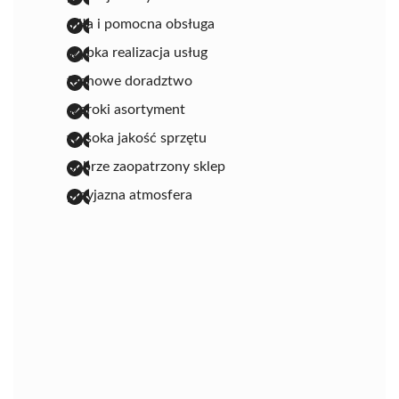
miła i pomocna obsługa
szybka realizacja usług
fachowe doradztwo
szeroki asortyment
wysoka jakość sprzętu
dobrze zaopatrzony sklep
przyjazna atmosfera