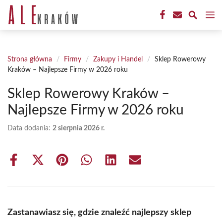
Przejdź
M
do
treści
Strona główna
/
Firmy
/
Zakupy i Handel
/
Sklep Rowerowy
Kraków – Najlepsze Firmy w 2026 roku
Sklep Rowerowy Kraków –
Najlepsze Firmy w 2026 roku
Data dodania:
2 sierpnia 2026 r.
Share
Share
Share
Share
Share
Share
on
on
on
on
on
on
Facebook
X
Pinterest
WhatsApp
LinkedIn
Email
(Twitter)
Zastanawiasz się, gdzie znaleźć najlepszy sklep