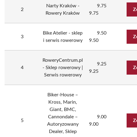
Narty Kraków -
9.75
2
Z
Rowery Kraków
9.75
Bike Atelier - sklep
9.50
3
Z
i serwis rowerowy
9.50
RoweryCentrum.pl
9.25
4
- Sklep rowerowy |
Z
9.25
Serwis rowerowy
Biker-House –
Kross, Marin,
Giant, BMC,
Cannondale –
9.00
5
Z
Autoryzowany
9.00
Dealer, Sklep