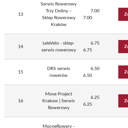
Serwis Rowerowy
Trzy Doliny –
7.00
13
Z
Sklep Rowerowy
7.00
Kraków
LeleVelo - sklep-
6.75
14
Z
serwis rowerowy
6.75
DRS serwis
6.50
15
Z
rowerów
6.50
Move Project
6.25
16
Krakow | Serwis
Z
6.25
Rowerowy
MocneRowery -