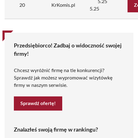
5.25
20
KrKomis.pl
Z
5.25
Przedsiębiorco! Zadbaj o widoczność swojej
firmy!
Chcesz wyróżnić firmę na tle konkurencji?
Sprawdź jak możesz wypromować wizytówkę
firmy w naszym serwisie.
Sprawdź ofertę!
Znalazłeś swoją firmę w rankingu?