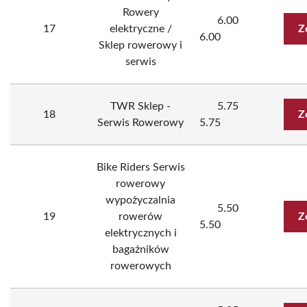
Rowery
6.00
17
elektryczne /
Z
6.00
Sklep rowerowy i
serwis
TWR Sklep -
5.75
18
Z
Serwis Rowerowy
5.75
Bike Riders Serwis
rowerowy
wypożyczalnia
5.50
19
rowerów
Z
5.50
elektrycznych i
bagażników
rowerowych