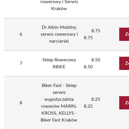
rowerowy i Serwis
Kraków
Dr Albin Mobilny
8.75
6
serwis rowerowy i
Z
8.75
narciarski
Sklep Rowerowy
8.50
7
Z
RBiKE
8.50
Biker Fast - Sklep
serwis
wypożyczalnia
8.25
8
Z
rowerów MARIN,
8.25
KROSS, KELLYS -
Biker Fast Kraków