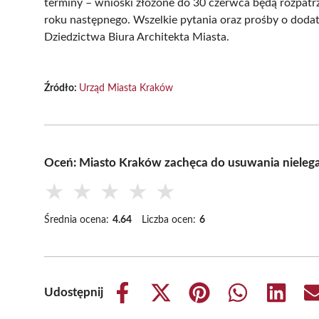
terminy – wnioski złożone do 30 czerwca będą rozpatrz
roku następnego. Wszelkie pytania oraz prośby o doda
Dziedzictwa Biura Architekta Miasta.
Źródło:
Urząd Miasta Kraków
Oceń: Miasto Kraków zachęca do usuwania nielegal
★
★
★
★
★
Średnia ocena:
4.64
Liczba ocen:
6
Udostępnij
Share
Share
Share
Share
Share
on
on
on
on
on