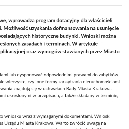
Facebook
X
Pinterest
WhatsApp
LinkedIn
Email
(Twitter)
owe, wprowadza program dotacyjny dla właścicieli
ti. Możliwość uzyskania dofinansowania na usunięcie
posiadających historyczne budynki. Wnioski można
kreślonych zasadach i terminach. W artykule
aplikacyjnej oraz wymogów stawianych przez Miasto
ielami lub dysponować odpowiednimi prawami do zabytków,
e wieczyste, czy inne formy zarządzania nieruchomościami.
owania znajdują się w uchwałach Rady Miasta Krakowa.
mi określonymi w przepisach, a także składany w terminie,
onego wniosku wraz z wymaganymi dokumentami. Wnioski
dres Urzędu Miasta Krakowa. Warto zwrócić uwagę na