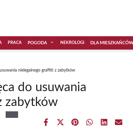
A
PRACA
POGODA
NEKROLOGI
DLA MIESZKAŃCÓ
suwania nielegalnego graffiti z zabytków
ęca do usuwania
 z zabytków
Share
Share
Share
Share
Share
Share
on
on
on
on
on
on