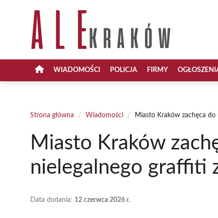
Przejdź
do
treści
WIADOMOŚCI
POLICJA
FIRMY
OGŁOSZENI
Strona główna
/
Wiadomości
/
Miasto Kraków zachęca do u
Miasto Kraków zach
nielegalnego graffiti
Data dodania:
12 czerwca 2026 r.