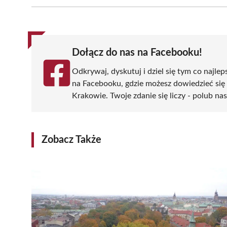
Facebook
X
Pinterest
WhatsApp
LinkedIn
(Twitter)
Dołącz do nas na Facebooku!
Odkrywaj, dyskutuj i dziel się tym co najlep
na Facebooku, gdzie możesz dowiedzieć się
Krakowie. Twoje zdanie się liczy - polub nas
Zobacz Także