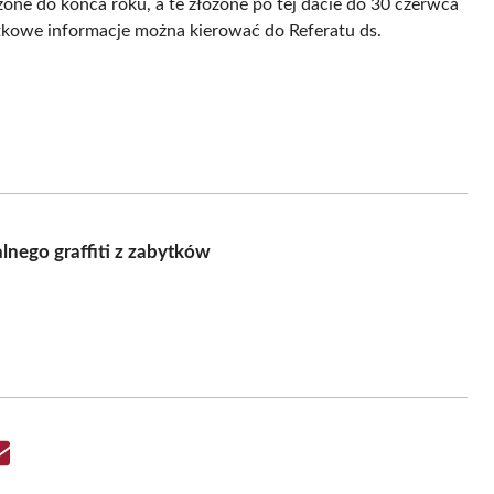
one do końca roku, a te złożone po tej dacie do 30 czerwca
tkowe informacje można kierować do Referatu ds.
nego graffiti z zabytków
Share
on