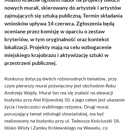
Miasto Kraków ogłosiło nabór na projekty dwóch
nowych murali, skierowany do artystek i artystów
zajmujących się sztuką publiczną. Termin składania
wniosków upływa 14 czerwca. Zgłoszenia będą
oceniane przez komisję w oparciu o zestaw
kryteriów, w tym oryginalność oraz kontekst
lokalizacji. Projekty mają na celu wzbogacenie
miejskiego krajobrazu i aktywizację sztuki w
przestrzeni publicznej.
Konkursy dotyczą dwóch różnorodnych tematów, przy
czym pierwszy mural poświęcony jest obchodom Roku
Andrzeja Wajdy. Mural ten ma się znaleźć na elewacji
budynku przy Alei Kijowskiej 50, a jego celem jest ukazanie
życia i twórczości wybitnego reżysera. Drugi mural,
poruszający temat mitologii słowiańskiej, ma być
realizowany na budynku przy ul. Tadeusza Kościuszki 18,
blisko Wisły i Zamku Królewskiego na Wawelu, co