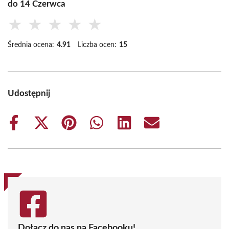
do 14 Czerwca
★
★
★
★
★
Średnia ocena:
4.91
Liczba ocen:
15
Udostępnij
Share
Share
Share
Share
Share
Share
on
on
on
on
on
on
Facebook
X
Pinterest
WhatsApp
LinkedIn
Email
(Twitter)
Dołącz do nas na Facebooku!