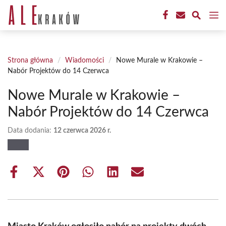
Przejdź
M
do
treści
Strona główna
/
Wiadomości
/
Nowe Murale w Krakowie –
Nabór Projektów do 14 Czerwca
Nowe Murale w Krakowie –
Nabór Projektów do 14 Czerwca
Data dodania:
12 czerwca 2026 r.
Share
Share
Share
Share
Share
Share
on
on
on
on
on
on
Facebook
X
Pinterest
WhatsApp
LinkedIn
Email
(Twitter)