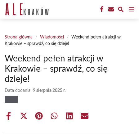
Przejdź
M
do
treści
Strona główna
/
Wiadomości
/
Weekend pełen atrakcji w
Krakowie – sprawdź, co się dzieje!
Weekend pełen atrakcji w
Krakowie – sprawdź, co się
dzieje!
Data dodania:
9 sierpnia 2025 r.
Share
Share
Share
Share
Share
Share
on
on
on
on
on
on
Facebook
X
Pinterest
WhatsApp
LinkedIn
Email
(Twitter)