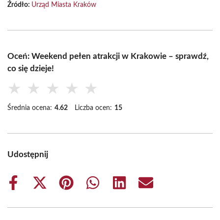
Źródło:
Urząd Miasta Kraków
Oceń: Weekend pełen atrakcji w Krakowie – sprawdź,
co się dzieje!
★
★
★
★
★
Średnia ocena:
4.62
Liczba ocen:
15
Udostępnij
Share
Share
Share
Share
Share
Share
on
on
on
on
on
on
Facebook
X
Pinterest
WhatsApp
LinkedIn
Email
(Twitter)