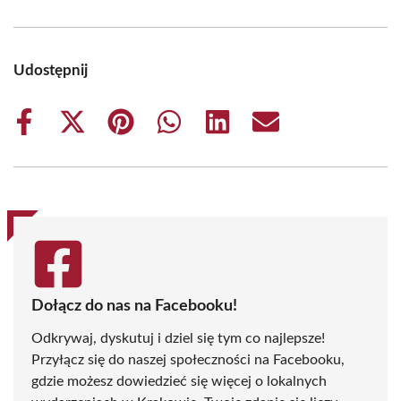
Udostępnij
Share
Share
Share
Share
Share
Share
on
on
on
on
on
on
Facebook
X
Pinterest
WhatsApp
LinkedIn
Email
(Twitter)
Dołącz do nas na Facebooku!
Odkrywaj, dyskutuj i dziel się tym co najlepsze!
Przyłącz się do naszej społeczności na Facebooku,
gdzie możesz dowiedzieć się więcej o lokalnych