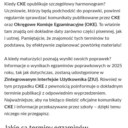
Kiedy
CKE
opublikuje szczegółowy harmonogram?
Uczniowie, którzy będą podchodzić do poprawki, powinni
regularnie sprawdzać komunikaty publikowane przez
CKE
oraz
Okręgowe Komisje Egzaminacyjne (OKE)
. To właśnie
tam znajdą oni dokładne daty zarówno części pisemnej, jak
i ustnej. Pamiętajcie, że znajomość tych terminów to
podstawa, by efektywnie zaplanować powtórkę materiału!
A kiedy maturzyści poznają wyniki swoich poprawek?
Informacje o wynikach egzaminów poprawkowych w 2025
roku, tak jak dotychczas, zostaną udostępnione w
Zintegrowanym Interfejsie Użytkownika (ZIU)
. Również w
tym przypadku
CKE
z pewnością poinformuje o dokładnym
terminie publikacji z odpowiednim wyprzedzeniem.
Najważniejsze, aby na bieżąco śledzić oficjalne komunikaty
CKE
i informacje przekazywane przez szkoły – dzięki temu
niczego nie przegapisz.
Jakie są terminy egzaminów