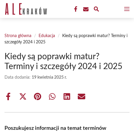
Przejdź
M
do
treści
Strona główna
/
Edukacja
/
Kiedy są poprawki matur? Terminy i
szczegóły 2024 i 2025
Kiedy są poprawki matur?
Terminy i szczegóły 2024 i 2025
Data dodania:
19 kwietnia 2025 r.
Share
Share
Share
Share
Share
Share
on
on
on
on
on
on
Facebook
X
Pinterest
WhatsApp
LinkedIn
Email
(Twitter)
Poszukujesz informacji na temat terminów