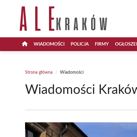
Przejdź
do
treści
WIADOMOŚCI
POLICJA
FIRMY
OGŁOSZE
Strona główna
/
Wiadomości
Wiadomości Kraków 